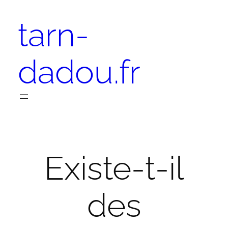
Aller
tarn-
au
contenu
dadou.fr
Existe-t-il
des