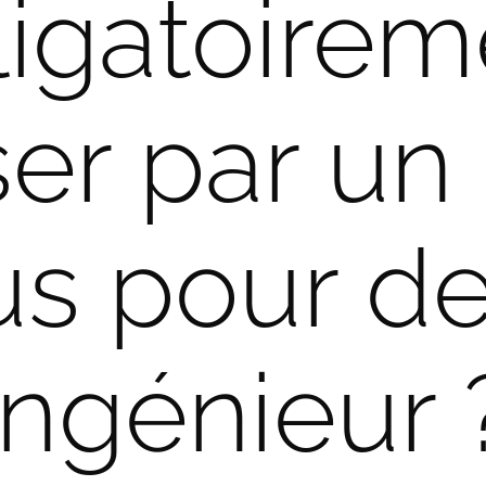
ligatoirem
er par un
us pour de
ingénieur 