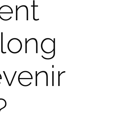
ent
 long
venir
?