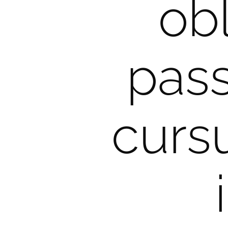
ob
pass
curs