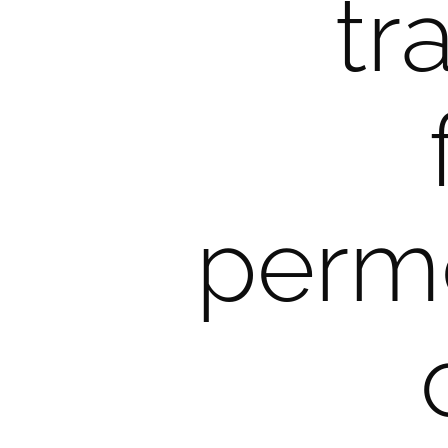
tr
perme