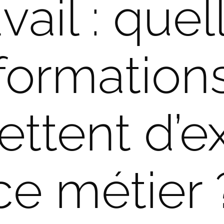
avail : quel
formation
ttent d’e
ce métier 