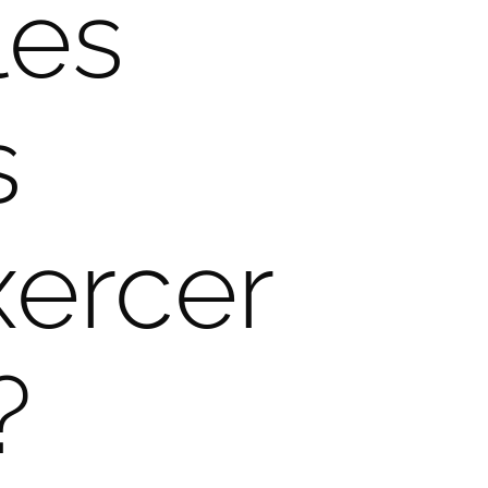
les
s
xercer
?